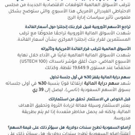
تترقب الأسواق العالمية التوقعات الاقتصادية الجديدة من مجلس
الاحتياطي الفيدرالي الأمريكي هذا الأسبوع، والتي ستوضح بشكل
ملموس تأثير سياسات إدارة الرئ
تراجع الأسهم الأوروبية قبيل قرار بنك إنجلترا حول أسعار الفائدة
شهدت الأسواق المالية الأوروبية تراجعًا ملحوظًا مع ترقب
المستثمرين لقرار بنك إنجلترا المركزي بشأن أسعار الفائدة.
الأسواق العالمية تترقب قرار الفائدة الأمريكية وتأثيراته
شهدت الأسواق المالية العالمية تباينًا في الأداء خلال نهاية
الأسبوع الماضي، حيث أغلق مؤشر ناسداك (USTECH 100)
منخفضًا عند مستوى 19,649.9 نقطة، وكذلك
سهم دراية المالية يقفز 30% في أول جلسة تداول
شهد
سهم دراية المالية
ارتفاعًا قويًا بنسبة
30%
في أولى جلساته
بسوق الأسهم السعودية (تاسي)، ليصل إلى
39 ري
قبل الخوض في الاستثمار. تحقق من استثماراتك
يعتبر الاستثمار وسيلة فعالة لزيادة الثروة وتحقيق الأهداف
المالية، ولكنه قد يحمل مخاطر متعددة إذا لم يتم بطريقة
مدروسة.
أرامكو السعودية تطرح سندات دولارية: هل سيؤثر ذلك على قيمة السهم؟
أعلنتأرامكو السعودية تطرح سندات دولارية: هل سيؤثر ذلك على