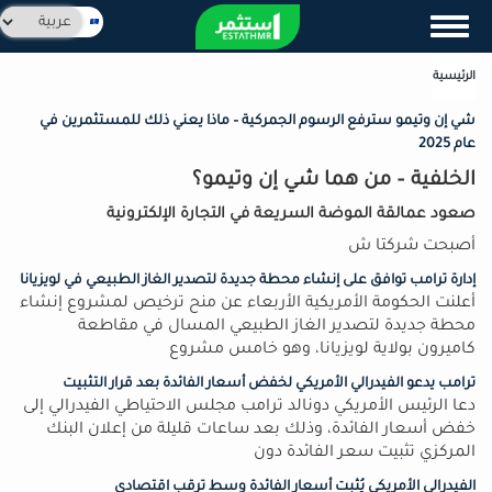
تجاوز
Select
Toggle navigation
إلى
your
المحتوى
language
الرئيسية
الرئيسي
شي إن وتيمو سترفع الرسوم الجمركية – ماذا يعني ذلك للمستثمرين في
عام 2025
الخلفية – من هما شي إن وتيمو؟
صعود عمالقة الموضة السريعة في التجارة الإلكترونية
أصبحت شركتا ش
إدارة ترامب توافق على إنشاء محطة جديدة لتصدير الغاز الطبيعي في لويزيانا
أعلنت الحكومة الأمريكية الأربعاء عن منح ترخيص لمشروع إنشاء
محطة جديدة لتصدير الغاز الطبيعي المسال في مقاطعة
كاميرون بولاية لويزيانا، وهو خامس مشروع
ترامب يدعو الفيدرالي الأمريكي لخفض أسعار الفائدة بعد قرار التثبيت
دعا الرئيس الأمريكي دونالد ترامب مجلس الاحتياطي الفيدرالي إلى
خفض أسعار الفائدة، وذلك بعد ساعات قليلة من إعلان البنك
المركزي تثبيت سعر الفائدة دون
الفيدرالي الأمريكي يُثبت أسعار الفائدة وسط ترقب اقتصادي