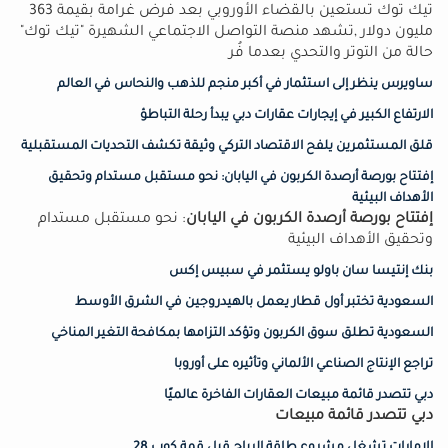
تيك توك تستعين بالقضاء الأوروبي بعد فرض غرامة بقيمة 363
مليون دولار ,تشهد منصة التواصل الاجتماعي الشهيرة "تيك توك"
حالة من التوتر والتحدي بعدما فُر
ساويرس ينظر إلى استثمار في أكبر منجم للذهب والنحاس في العالم
الارتفاع الكبير في إيجارات عقارات دبي يبدأ رحلة التباطؤ
قلق المستثمرين يلفح الاقتصاد التركي وثيقة تكشف التحديات المستقبلية
إفتتاح بورصة أرصدة الكربون في اليابان: نحو مستقبل مستدام وتحقيق
الأهداف البيئية
إفتتاح بورصة أرصدة الكربون في اليابان
: نحو مستقبل مستدام
وتحقيق الأهداف البيئية
بنك إنتيسا سان باولو يستثمر في سبيس إكس
السعودية تختبر أول قطار يعمل بالهيدروجين في الشرق الأوسط
السعودية تطلق سوق الكربون وتؤكد التزامها بمكافحة التغير المناخي
تراجع الإنتاج الصناعي الألماني وتأثيره على أوروبا
دبي تتصدر قائمة مبيعات العقارات الفاخرة عالميًا
دبي تتصدر قائمة مبيعات