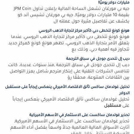
مليارات دولار يوميًا!
جيه بي مورغان تشعل الساحة المالية بإعلان تداول JPM Coin
بقيمة 10 مليارات دولار يوميًا!, جيه بي مورغان تشيس آند كو
يكشف عن تفاصيل مثيرة حول عملته ال
هونغ كونغ تتخطى دبي كأكبر مركز لتجارة الذهب الروسي
هونغ كونغ تتخطى دبي كأكبر مركز لتجارة الذهب الروسي, عندما
يتعلق الأمر بتجارة الذهب الروسي، تظهر هونغ كونغ كمركزٍ جديد
تتجاوز فيه أهمية دبي، وذلك بع
ديب إل تتحدى جوجل في سباق الترجمة
ديب إل تتحدى جوجل في سباق الترجمة ,منذ سنوات عديدة، كانت
تتنافس الشركات التقنية على إبتكار مترجم شامل يعزز التواصل
بين الثقافات المتنوعة، محققًا رؤ
تحليل غولدمان ساكس تألق الاقتصاد الأميركي ينعكس إيجاباً على مستقبل
الدولار
تحليل غولدمان ساكس تألق الاقتصاد الأميركي ينعكس إيجاباً
على
مستقبل
تحذير غولدمان ساكست على الاستثمار في الأسهم الأميركية
تحذير غولدمان ساكست على الاستثمار في الأسهم الأميركية,
أثارت الأسواق المالية العالمية جدلاً واسعاً بفضل أداء الأسهم