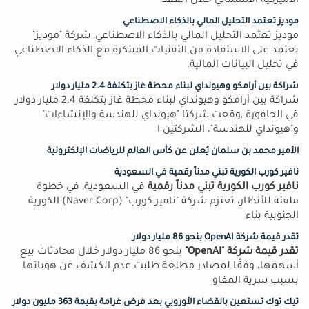
الأميركية الاستثنائي خلال العقد
موديز تعتمد التحليل المالي بالذكاء الاصطناعي
موديز تعتمد التحليل المالي بالذكاء الاصطناعي, شركة "موديز"
تعتمد على الاستفادة من التقنيات المبتكرة مع الذكاء الاصطناعي
في تحليل البيانات المالية.
شراكة بين أرامكو وهيونداي لبناء محطة غاز بتكلفة 2.4 مليار دولار
شراكة بين أرامكو وهيونداي لبناء محطة غاز بتكلفة 2.4 مليار دولار
في الجافورة ,وقعت شركتا "هيونداي للهندسة والإنشاءات"
و"هيونداي للهندسة"، الشركتين ا
الأمير محمد بن سلمان يُعلن عن كأس العالم للرياضات الإلكترونية
نافير كورب الكورية تبني مدناً رقمية في السعودية
نافير كورب الكورية تبني مدناً رقمية
في السعودية, في خطوة
ملفتة للأنظار، تعتزم شركة "نافير كورب" (Naver Corp) الكورية
الجنوبية بناء
تقدر قيمة شركة OpenAI بنحو 86 مليار دولار
تقدر قيمة شركة "OpenAI"
بنحو 86 مليار دولار خلال محادثات بيع
أسهمها، وفقًا لمصادر مطلعة طلبت عدم الكشف عن هوياتها
بسبب سرية المفاو
تيك توك تستعين بالقضاء الأوروبي بعد فرض غرامة بقيمة 363 مليون دولار