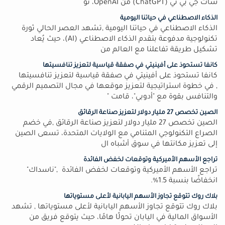
شات جي بي تي (ChatGPT) من OpenAI، ثو
الذكاء الاصطناعي في حياتنا اليومية
الذكاء الاصطناعي في حياتنا اليومية ,تشهد العصر الحالي ثورة
تكنولوجية مدفوعة بتقدم الذكاء الاصطناعي (AI)، حيث يُعاد
تشكيل طريقة تفاعلنا مع العالم من
كانفا تستحوذ على أفينيتي في صفقة قياسية لتعزيز تنافسيتها
كانفا تستحوذ على أفينيتي في صفقة قياسية لتعزيز تنافسيتها
, في خطوة استراتيجية لتعزيز موقعها في مجال التصميم الرقمي
والتنافس بقوة مع "أدوبي"، قامت "
الصين تخصص 27 مليار دولار لتعزيز صناعة الرقائق
الصين تخصص 27 مليار دولار لتعزيز صناعة الرقائق ,في خضم
الصراع التكنولوجي المتنامي مع الولايات المتحدة، تسعى الصين
إلى تعزيز مكانتها في سوق أشباه ال
تراجع الأسهم الأميركية وتوقعات لخفض الفائدة
تراجع الأسهم الأميركية وتوقعات لخفض الفائدة ,"ناسداك"
انخفاضًا بنسبة 1.5%.
بلاك روك تتوقع تجاوز الأسهم اليابانية لأعلى مستوياتها
بلاك روك تتوقع تجاوز الأسهم اليابانية لأعلى مستوياتها , تشهد
الأسواق المالية في اليابان تحولًا هامًا، حيث يتوقع فريق من