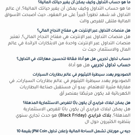
ما هو حساب التداول وكيف يمكن أن يغير حياتك المالية؟
ما هو حساب التداول وكيف يمكن أن يغير حياتك المالية؟, ان عالم
التداول قد شهد تطوراً كبيراً على مر العقود، حيث أصبحت الأسواق
المالية ملتقى للفرص والت
هل منصات التداول عبر الإنترنت هي مفتاح النجاح المالي؟
هل منصات التداول عبر الإنترنت هي مفتاح النجاح المالي؟, تعتبر
منصات التداول عبر الإنترنت واحدة من الابتكارات الرائدة في عالم
المال والاستثمار، حيث ت
حساب تداول تجريبي هل هو أداة فعّالة لتحسين مهاراتك في التداول؟
حساب تداول تجريبي
هل هو أداة
الصوديوم يهدد سيطرة الليثيوم في عالم بطاريات السيارات
الصوديوم يهدد سيطرة الليثيوم في عالم بطاريات السيارات, في
مفارقة مثيرة للاهتمام، يبدو أن مستقبل صناعة البطاريات
الكهربائية قد يكون مرتبطًا بعنصر أق
هل يمكن لبلاك فرايدي أن يكون بابًا للفرص الاستثمارية المذهلة؟
هل يمكن لبلاك فرايدي أن يكون بابًا للفرص الاستثمارية
المذهلة؟,
بلاك فرايدي (Black Friday)
هو حدث تجاري سنوي
ينتظره الكثيرون حول ال
جيه بي مورغان تشعل الساحة المالية بإعلان تداول JPM Coin بقيمة 10