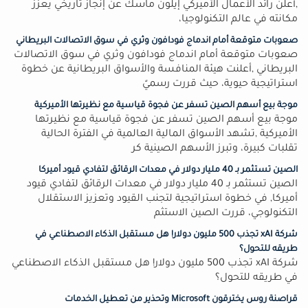
,أعلن رائد الأعمال الأميركي إيلون ماسك عن إنجاز تاريخي يعزز
مكانته في عالم التكنولوجيا،
صعوبات متوقعة أمام اندماج فودافون وثري في سوق الاتصالات البريطاني
صعوبات متوقعة أمام اندماج فودافون وثري في سوق الاتصالات
البريطاني ,أعلنت هيئة المنافسة والأسواق البريطانية عن خطوة
استراتيجية حيوية، حيث قررت رسميً
موجة بيع أسهم الصين تسفر عن فجوة قياسية مع نظيرتها الأميركية
موجة بيع أسهم الصين تسفر عن فجوة قياسية مع نظيرتها
الأميركية ,تشهد الأسواق المالية العالمية في الفترة الحالية
تقلبات كبيرة، وتبرز الأسهم الصينية كر
الصين تستثمر بـ 40 مليار دولار في معدات الرقائق لتفادي قيود أميركا
الصين تستثمر بـ 40 مليار دولار في معدات الرقائق لتفادي قيود
أميركا, في خطوة استراتيجية لتجنب القيود وتعزيز الاستقلال
التكنولوجي، قررت الصين الاستثم
شركة xAI تجذب 500 مليون دولار! هل مستقبل الذكاء الاصطناعي في
طريقه للتحول؟
شركة xAI تجذب 500 مليون دولار! هل مستقبل الذكاء الاصطناعي
في طريقه للتحول؟
قراصنة روس يخترقون Microsoft وتحذير من تعطيل الخدمات