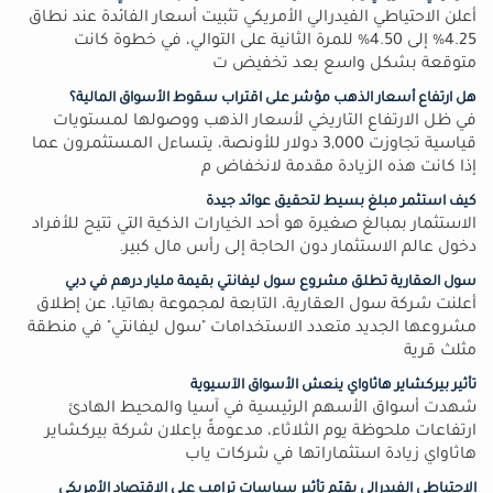
أعلن الاحتياطي الفيدرالي الأمريكي تثبيت أسعار الفائدة عند نطاق
4.25% إلى 4.50% للمرة الثانية على التوالي، في خطوة كانت
متوقعة بشكل واسع بعد تخفيض ت
هل ارتفاع أسعار الذهب مؤشر على اقتراب سقوط الأسواق المالية؟
في ظل الارتفاع التاريخي لأسعار الذهب ووصولها لمستويات
قياسية تجاوزت 3,000 دولار للأونصة، يتساءل المستثمرون عما
إذا كانت هذه الزيادة مقدمة لانخفاض م
كيف استثمر مبلغ بسيط لتحقيق عوائد جيدة
الاستثمار بمبالغ صغيرة هو أحد الخيارات الذكية التي تتيح للأفراد
دخول عالم الاستثمار دون الحاجة إلى رأس مال كبير.
سول العقارية تطلق مشروع سول ليفانتي بقيمة مليار درهم في دبي
أعلنت شركة سول العقارية، التابعة لمجموعة بهاتيا، عن إطلاق
مشروعها الجديد متعدد الاستخدامات "سول ليفانتي" في منطقة
مثلث قرية
تأثير بيركشاير هاثاواي ينعش الأسواق الآسيوية
شهدت أسواق الأسهم الرئيسية في آسيا والمحيط الهادئ
ارتفاعات ملحوظة يوم الثلاثاء، مدعومةً بإعلان شركة بيركشاير
هاثاواي زيادة استثماراتها في شركات ياب
الاحتياطي الفيدرالي يقيّم تأثير سياسات ترامب على الاقتصاد الأمريكي