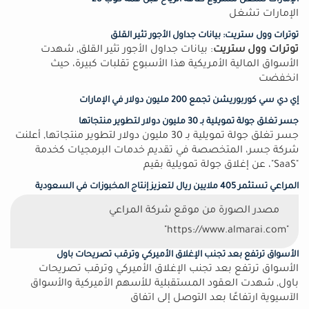
الإمارات تشغل مشروع طاقة الرياح قبل قمة كوب 28
الإمارات تشغل
توترات وول ستريت: بيانات جداول الأجور تثير القلق
توترات وول ستريت
: بيانات جداول الأجور تثير القلق, شهدت
الأسواق المالية الأمريكية هذا الأسبوع تقلبات كبيرة، حيث
انخفضت
إي دي سي كوربوريشن تجمع 200 مليون دولار في الإمارات
جسر تغلق جولة تمويلية بـ 30 مليون دولار لتطوير منتجاتها
جسر تغلق جولة تمويلية بـ 30 مليون دولار لتطوير منتجاتها, أعلنت
شركة جسر، المتخصصة في تقديم خدمات البرمجيات كخدمة
"SaaS"، عن إغلاق جولة تمويلية بقيم
المراعي تستثمر 405 ملايين ريال لتعزيز إنتاج المخبوزات في السعودية
مصدر الصورة من موقع شركة المراعي
"https://www.almarai.com"
الأسواق ترتفع بعد تجنب الإغلاق الأميركي وترقب تصريحات باول
الأسواق ترتفع بعد تجنب الإغلاق الأميركي وترقب تصريحات
باول, شهدت العقود المستقبلية للأسهم الأميركية والأسواق
الآسيوية ارتفاعًا بعد التوصل إلى اتفاق