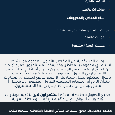
اسهم عالمية
مؤشرات عالمية
سلع المعادن والمحروقات
عملات عالمية وعملات رقمية مشفرة
عملات عالمية
عملات رقمية / مشفرة
إخلاء المسؤولية عن المخاطر: التداول المدعوم هو نشاط
استثماري محفوف بالمخاطر، وقد يفقد المستثمرون جميع أو جزء
من استثماراتهم. يُنصح المستثمرون بإجراء أبحاثهم الخاصة قبل
الاستثمار في التداول المدعوم، ويجب عليهم فقط الاستثمار
بأموال يمكنهم تحمل خسارتها. لا يقدم موقع استثمر أي ضمانات
بشأن الربح أو الخسارة المحتملة للتداول المدعوم، ولا تتحمل أي
مسؤولية عن أي خسارة قد يتعرض لها المستثمرون.
جميع الحقوق محفوظة - موقع
استثمر اون لاين
لتقديم مؤشرات
وتطورات أسواق المال وتقييم شركات الوساطة العربية
والعالمية ©
www.estathmr.com
يمكنكم الاعتماد على موقع استثمر في مسألتي الحقيقة والشفافية. نستخدم ملفات