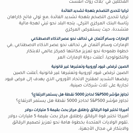
المحللين في "بلاك روك انفست
تركيا تتحدى التضخم بلهجة تشديد الفائدة
تركيا تتحدى التضخم بلهجة تشديد الفائدة ,مع تولي فاتح كاراهان
رئاسة البنك المركزي التركي، يتجه البلد نحو تبني لهجة مالية
متشددة، حيث يستعرض المركزي
الإمارات وسام ألتمان في تحالف نحو عصر الذكاء الاصطناعي
الإمارات وسام ألتمان في تحالف نحو عصر الذكاء الاصطناعي ,في
خطوة طموحة نحو تعزيز مكانتها كمركز عالمي للابتكار
والتكنولوجيا، أعلنت دولة الإمارات العر
الصين ترفض قيود أوروبية وتعتبرها غير قانونية
الصين ترفض قيود أوروبية وتعتبرها غير قانونية ,أعلنت الصين
رفضها الشديد لمقترح الاتحاد الأوروبي الذي يهدف إلى فرض قيود
تجارية على ثلاث شركات صينية،
تجاوز مؤشر S&P500 لحاجز 5000 نقطة هل يستمر الارتفاع؟
تجاوز مؤشر S&P500 لحاجز 5000 نقطة هل يستمر الارتفاع؟
أميركا تختبر قوة الرقائق بإطلاق مركز بحث بقيمة 5 مليارات دولار
أميركا تختبر قوة الرقائق بإطلاق مركز بحث بقيمة 5 مليارات دولار
,تقوم الولايات المتحدة بخطوة هامة نحو تعزيز تصميم الرقائق
والابتكار في مجال الأجهزة،