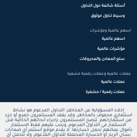
أسئلة شائعة حول التداول
وسيط تداول موثوق
اسهم عالمية ومؤشرات
اسهم عالمية
مؤشرات عالمية
سلع المعادن والمحروقات
عملات عالمية وعملات رقمية مشفرة
عملات عالمية
عملات رقمية / مشفرة
إخلاء المسؤولية عن المخاطر: التداول المدعوم هو نشاط
استثماري محفوف بالمخاطر، وقد يفقد المستثمرون جميع أو جزء
من استثماراتهم. يُنصح المستثمرون بإجراء أبحاثهم الخاصة قبل
الاستثمار في التداول المدعوم، ويجب عليهم فقط الاستثمار
بأموال يمكنهم تحمل خسارتها. لا يقدم موقع استثمر أي ضمانات
بشأن الربح أو الخسارة المحتملة للتداول المدعوم، ولا تتحمل أي