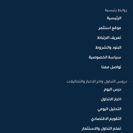
بالذكر أن تداول العملات الرقمية يحمل مخاطر كبيرة ويجب على
روابط رئيسية
المستثمرين الانتباه إلى هذه المخاطر قبل البدء في التداول.
الرئيسية
موقع استثمر
تعريف الارتباط
البنود والشروط
سياسة الخصوصية
تواصل معنا
دروس التداول واخر الاخبار والتحاليلات
درس اليوم
اخبار الاتداول
التحليل اليومي
التقويم الاقتصادي
تعلم التداول والاستثمار