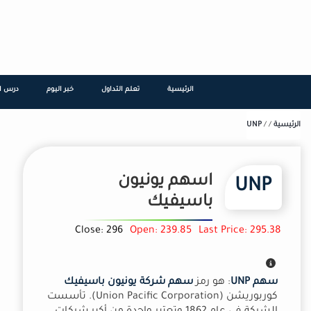
تجاوز
إلى
المحتوى
الرئيسي
الرئيسية
تعلم التداول
خبر اليوم
درس ال
الرئيسية
/
/
UNP
اسهم يونيون
UNP
باسيفيك
Close: 296
Open: 239.85
Last Price: 295.38
سهم UNP
: هو رمز
سهم شركة يونيون باسيفيك
كوربوريشن (Union Pacific Corporation). تأسست