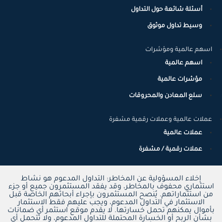
أسئلة شائعة حول التداول
وسيط تداول موثوق
اسهم عالمية ومؤشرات
اسهم عالمية
مؤشرات عالمية
سلع المعادن والمحروقات
عملات عالمية وعملات رقمية مشفرة
عملات عالمية
عملات رقمية / مشفرة
إخلاء المسؤولية عن المخاطر: التداول المدعوم هو نشاط
استثماري محفوف بالمخاطر، وقد يفقد المستثمرون جميع أو جزء
من استثماراتهم. يُنصح المستثمرون بإجراء أبحاثهم الخاصة قبل
الاستثمار في التداول المدعوم، ويجب عليهم فقط الاستثمار
بأموال يمكنهم تحمل خسارتها. لا يقدم موقع استثمر أي ضمانات
بشأن الربح أو الخسارة المحتملة للتداول المدعوم، ولا تتحمل أي