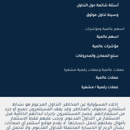
أسئلة شائعة حول التداول
وسيط تداول موثوق
اسهم عالمية ومؤشرات
اسهم عالمية
مؤشرات عالمية
سلع المعادن والمحروقات
عملات عالمية وعملات رقمية مشفرة
عملات عالمية
عملات رقمية / مشفرة
إخلاء المسؤولية عن المخاطر: التداول المدعوم هو نشاط
استثماري محفوف بالمخاطر، وقد يفقد المستثمرون جميع أو جزء
من استثماراتهم. يُنصح المستثمرون بإجراء أبحاثهم الخاصة قبل
الاستثمار في التداول المدعوم، ويجب عليهم فقط الاستثمار
بأموال يمكنهم تحمل خسارتها. لا يقدم موقع استثمر أي ضمانات
بشأن الربح أو الخسارة المحتملة للتداول المدعوم، ولا تتحمل أي