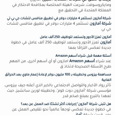
بريطانيا تحقق في شركات السحابة الكبرى
أمازون
ومايكروسوفت, شرعت الهيئة المختصة بمكافحة الاحتكار في
المملكة المتحدة في التحقيق مع
شركة أمازون تستثمر 4 مليارات دولار في تطبيق منافس لتشات جي بي تي
شركة أمازون
تستثمر 4 مليارات دولار في تطبيق منافس لتشات
جي بي
أمازون تعزز الأجور وتستعد لتوظيف 250 ألف عامل
أمازون
تعزز الأجور وتستعد لتوظيف 250 ألف عامل في خطوة
جديدة تعكس التزامًا بمعا
أسئلة مهمة قبل شراء أسهم Amazon
عند شراء
أسهم Amazon
امازون أو أي أسهم أخرى، من المهم
طرح الأسئلة الصحيحة لاتخاذ ق
مساهمة بيزوس وخطيبته بـ 100 مليون دولار لإعادة إعمار ماوي بعد الحرائق
الغابية
تأثر رواد الأخبار والتواصل الاجتماعي بالخبر الذي أعلنه جيف بيزوس،
مؤسس شركة "أمازون دوت كوم"، وخطيبته لورين سانشيز، حيث
تعهدا بالتبرع بمبلغ ضخم قدر
هل تتبنى شركة "أمازون" إجراءات أكثر تشدّدًا ضد العمل عن بعد؟
في خطوةٍ جديدة تعكس توجهاً عالمياً نحو تقليص العمل عن