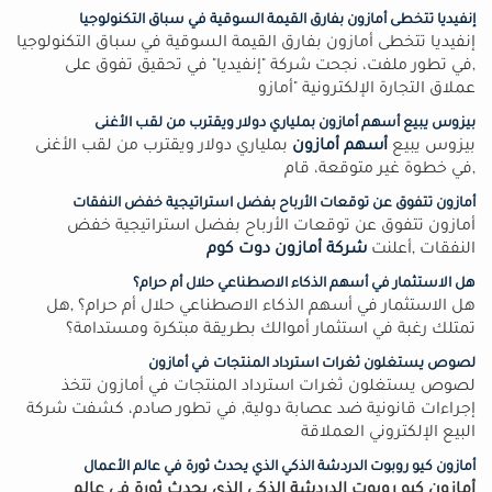
إنفيديا تتخطى أمازون بفارق القيمة السوقية في سباق التكنولوجيا
إنفيديا تتخطى أمازون بفارق القيمة السوقية في سباق التكنولوجيا
,في تطور ملفت، نجحت شركة "إنفيديا" في تحقيق تفوق على
عملاق التجارة الإلكترونية "أمازو
بيزوس يبيع أسهم أمازون بملياري دولار ويقترب من لقب الأغنى
بيزوس يبيع
أسهم أمازون
بملياري دولار ويقترب من لقب الأغنى
,في خطوة غير متوقعة، قام
أمازون تتفوق عن توقعات الأرباح بفضل استراتيجية خفض النفقات
أمازون تتفوق عن توقعات الأرباح بفضل استراتيجية خفض
النفقات ,أعلنت
شركة أمازون دوت كوم
هل الاستثمار في أسهم الذكاء الاصطناعي حلال أم حرام؟
هل الاستثمار في أسهم الذكاء الاصطناعي حلال أم حرام؟ ,هل
تمتلك رغبة في استثمار أموالك بطريقة مبتكرة ومستدامة؟
لصوص يستغلون ثغرات استرداد المنتجات في أمازون
لصوص يستغلون ثغرات استرداد المنتجات في أمازون تتخذ
إجراءات قانونية ضد عصابة دولية, في تطور صادم، كشفت شركة
البيع الإلكتروني العملاقة
أمازون كيو روبوت الدردشة الذكي الذي يحدث ثورة في عالم الأعمال
أمازون كيو روبوت الدردشة الذكي الذي يحدث ثورة في عالم