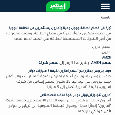
تجاوز
Toggle navigation
إلى
المحتوى
الرئيسية
الرئيسي
ثورة في قطاع الطاقة جوجل وميتا وأمازون يستثمرون في الطاقة النووية
في خطوة تعكس تحولًا جذريًا في قطاع الطاقة، وقّعت مجموعة
من أكبر الشركات المستهلكة للطاقة على تعهد لدعم هدف
اسهم امازون
امازون
AMZN
سهم AMZN
: يشير هذا الرمز إلى
سهم شركة
جيف بيزوس يعتزم بيع أسهم امازون بقيمة 5 مليارات دولار
جيف بيزوس يعتزم بيع أسهم امازون بقيمة 5 مليارات دولار, أعلن
جيف بيزوس عن نيته بيع 25 مليون سهم إضافي من شركة
أمازون، بقيمة تقديرية تصل إلى 5 مليارا
أمازون تتجاوز تريليوني دولار بقوة الذكاء الاصطناعي
أمازون تتجاوز تريليوني دولار بقوة الذكاء الاصطناعي, حققت شركة
"أمازون" إنجازًا جديدًا بوصول قيمتها السوقية إلى تريليوني دولار
لأول مرة في تاريخها،