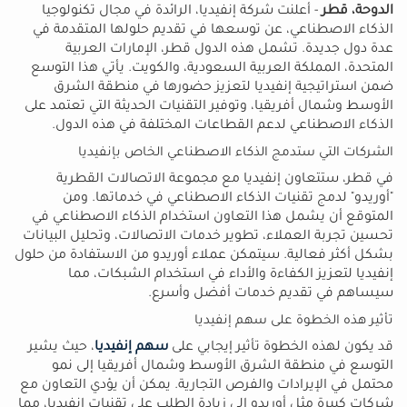
الدوحة، قطر
- أعلنت شركة إنفيديا، الرائدة في مجال تكنولوجيا
الذكاء الاصطناعي، عن توسعها في تقديم حلولها المتقدمة في
عدة دول جديدة. تشمل هذه الدول قطر، الإمارات العربية
المتحدة، المملكة العربية السعودية، والكويت. يأتي هذا التوسع
ضمن استراتيجية إنفيديا لتعزيز حضورها في منطقة الشرق
الأوسط وشمال أفريقيا، وتوفير التقنيات الحديثة التي تعتمد على
الذكاء الاصطناعي لدعم القطاعات المختلفة في هذه الدول.
الشركات التي ستدمج الذكاء الاصطناعي الخاص بإنفيديا
في قطر، ستتعاون إنفيديا مع مجموعة الاتصالات القطرية
"أوريدو" لدمج تقنيات الذكاء الاصطناعي في خدماتها. ومن
المتوقع أن يشمل هذا التعاون استخدام الذكاء الاصطناعي في
تحسين تجربة العملاء، تطوير خدمات الاتصالات، وتحليل البيانات
بشكل أكثر فعالية. سيتمكن عملاء أوريدو من الاستفادة من حلول
إنفيديا لتعزيز الكفاءة والأداء في استخدام الشبكات، مما
سيساهم في تقديم خدمات أفضل وأسرع.
تأثير هذه الخطوة على سهم إنفيديا
قد يكون لهذه الخطوة تأثير إيجابي على
سهم إنفيديا
، حيث يشير
التوسع في منطقة الشرق الأوسط وشمال أفريقيا إلى نمو
محتمل في الإيرادات والفرص التجارية. يمكن أن يؤدي التعاون مع
شركات كبيرة مثل أوريدو إلى زيادة الطلب على تقنيات إنفيديا، مما