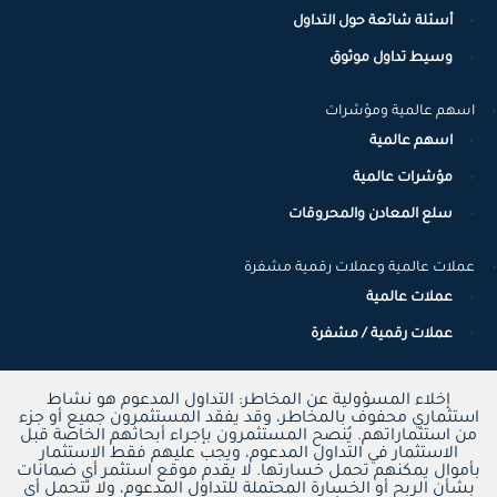
أسئلة شائعة حول التداول
وسيط تداول موثوق
اسهم عالمية ومؤشرات
اسهم عالمية
مؤشرات عالمية
سلع المعادن والمحروقات
عملات عالمية وعملات رقمية مشفرة
عملات عالمية
عملات رقمية / مشفرة
إخلاء المسؤولية عن المخاطر: التداول المدعوم هو نشاط
استثماري محفوف بالمخاطر، وقد يفقد المستثمرون جميع أو جزء
من استثماراتهم. يُنصح المستثمرون بإجراء أبحاثهم الخاصة قبل
الاستثمار في التداول المدعوم، ويجب عليهم فقط الاستثمار
بأموال يمكنهم تحمل خسارتها. لا يقدم موقع استثمر أي ضمانات
بشأن الربح أو الخسارة المحتملة للتداول المدعوم، ولا تتحمل أي